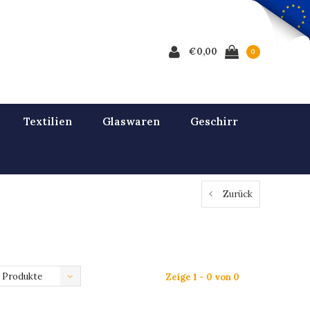
€0,00
0
Textilien
Glaswaren
Geschirr
Zurück
 Produkte
Zeige 1 - 0 von 0