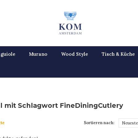
guiole
Murano
Wood Style
Tisch & Küche
el mit Schlagwort FineDiningCutlery
te
Sortieren nach:
Neueste