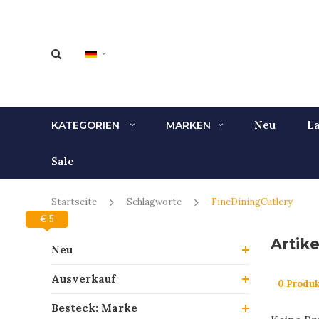
Neu
La
KATEGORIEN
MARKEN
Sale
Startseite
Schlagworte
FineDiningCutlery
€ 0
€ 5
Artik
Neu
Ausverkauf
0 Produk
Besteck: Marke