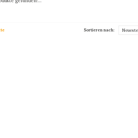
dukte gefunden!...
te
Sortieren nach:
Neueste