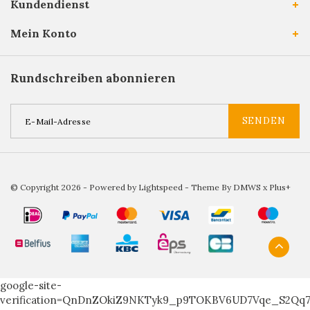
Kundendienst
Mein Konto
Rundschreiben abonnieren
SENDEN
© Copyright 2026 - Powered by
Lightspeed
- Theme By
DMWS
x
Plus+
google-site-
verification=QnDnZOkiZ9NKTyk9_p9TOKBV6UD7Vqe_S2Qq