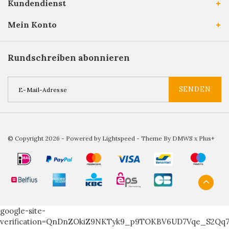
Kundendienst
Mein Konto
Rundschreiben abonnieren
SENDEN
© Copyright 2026 - Powered by
Lightspeed
- Theme By
DMWS
x
Plus+
google-site-
verification=QnDnZOkiZ9NKTyk9_p9TOKBV6UD7Vqe_S2Qq