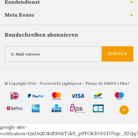
Kundendienst
Mein Konto
Rundschreiben abonnieren
SENDEN
© Copyright 2026 - Powered by
Lightspeed
- Theme By
DMWS
x
Plus+
google-site-
verification=QnDnZOkiZ9NKTyk9_p9TOKBV6UD7Vqe_S2Qq