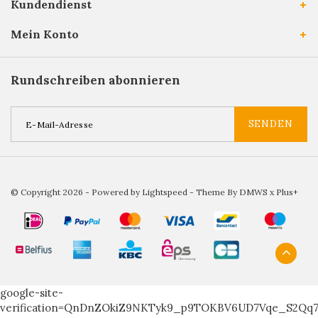
Kundendienst
Mein Konto
Rundschreiben abonnieren
SENDEN
© Copyright 2026 - Powered by
Lightspeed
- Theme By
DMWS
x
Plus+
google-site-
verification=QnDnZOkiZ9NKTyk9_p9TOKBV6UD7Vqe_S2Qq