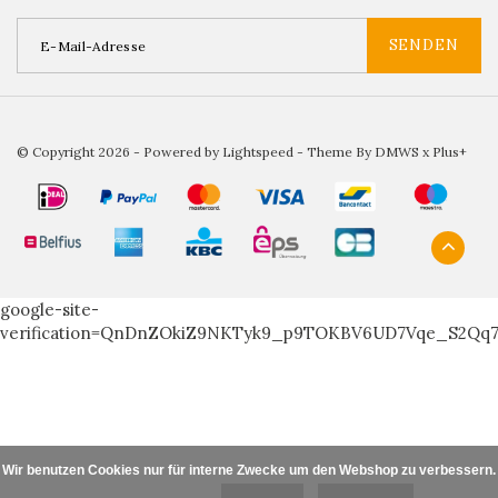
SENDEN
© Copyright 2026 - Powered by
Lightspeed
- Theme By
DMWS
x
Plus+
google-site-
verification=QnDnZOkiZ9NKTyk9_p9TOKBV6UD7Vqe_S2Qq
Wir benutzen Cookies nur für interne Zwecke um den Webshop zu verbessern. I