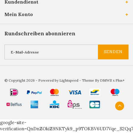
Kundendienst
Mein Konto
Rundschreiben abonnieren
SENDEN
© Copyright 2026 - Powered by
Lightspeed
- Theme By
DMWS
x
Plus+
google-site-
verification=QnDnZOkiZ9NKTyk9_p9TOKBV6UD7Vqe_S2Qq