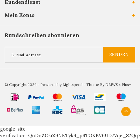
Kundendienst
Mein Konto
Rundschreiben abonnieren
SENDEN
© Copyright 2026 - Powered by
Lightspeed
- Theme By
DMWS
x
Plus+
google-site-
verification=QnDnZOkiZ9NKTyk9_p9TOKBV6UD7Vqe_S2Qq