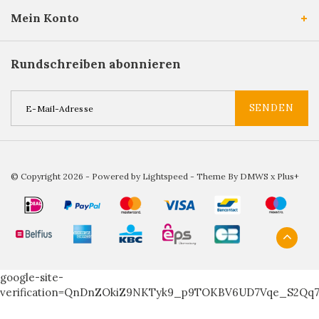
Mein Konto
Rundschreiben abonnieren
SENDEN
© Copyright 2026 - Powered by
Lightspeed
- Theme By
DMWS
x
Plus+
google-site-
verification=QnDnZOkiZ9NKTyk9_p9TOKBV6UD7Vqe_S2Qq