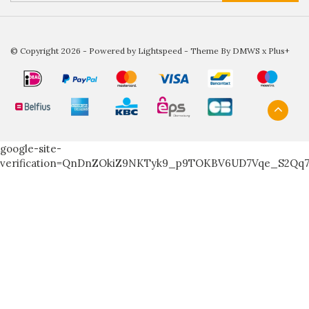
© Copyright 2026 - Powered by
Lightspeed
- Theme By
DMWS
x
Plus+
google-site-
verification=QnDnZOkiZ9NKTyk9_p9TOKBV6UD7Vqe_S2Qq