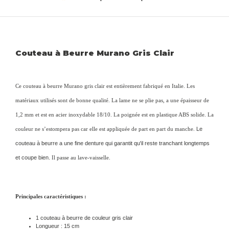
Couteau à Beurre Murano Gris Clair
Ce couteau à beurre Murano gris clair est entièrement fabriqué en Italie. Les
matériaux utilisés sont de bonne qualité. La lame ne se plie pas, a une épaisseur de
1,2 mm et est en acier inoxydable 18/10. La poignée est en plastique ABS solide. La
couleur ne s’estompera pas car elle est appliquée de part en part du manche.
Le
couteau à beurre a une fine denture qui garantit qu'il reste tranchant longtemps
et coupe bien.
Il passe au lave-vaisselle.
Principales caractéristiques :
1 couteau à beurre de couleur gris clair
Longueur : 15 cm