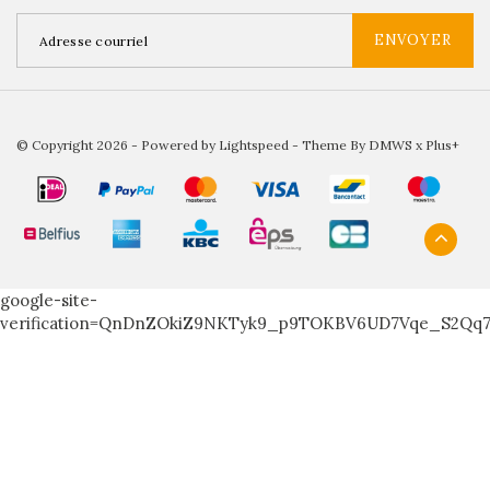
ENVOYER
© Copyright 2026 - Powered by
Lightspeed
- Theme By
DMWS
x
Plus+
google-site-
verification=QnDnZOkiZ9NKTyk9_p9TOKBV6UD7Vqe_S2Qq