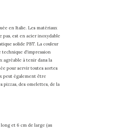
u
quée en Italie. Les matériaux
ie pas, est en acier inoxydable
stique solide PBT. La couleur
e technique d'impression
ux agréable à tenir dans la
tée pour servir toutes sortes
aux peut également être
es pizzas, des omelettes, de la
 long et 6 cm de large (au