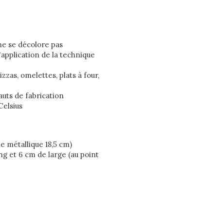
ne se décolore pas
'application de la technique
zzas, omelettes, plats à four,
fauts de fabrication
Celsius
e métallique 18,5 cm)
ong et 6 cm de large (au point