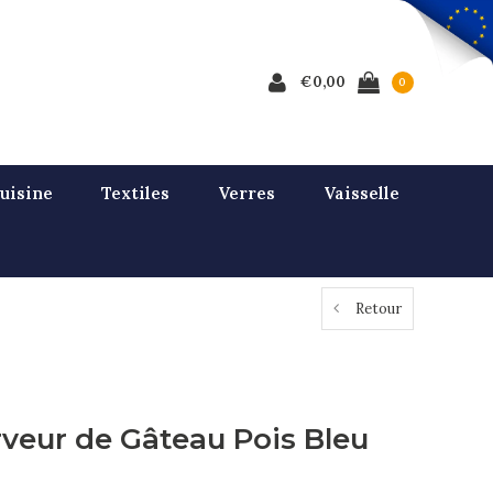
€0,00
0
uisine
Textiles
Verres
Vaisselle
Retour
rveur de Gâteau Pois Bleu