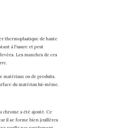
ter thermoplastique de haute
stant à l'usure et peut
levées. Les manches de ces
rre.
e matériaux ou de produits.
 surface du matériau lui-même.
u chrome a été ajouté. Ce
car il se forme bien (cuillères
 ne rouille pas rapidement.