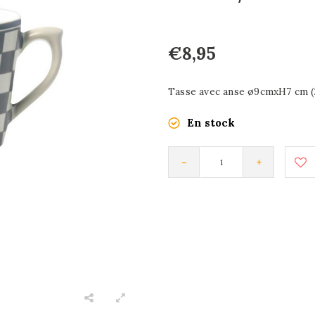
€8,95
Tasse avec anse ø9cmxH7 cm (28
En stock
-
+