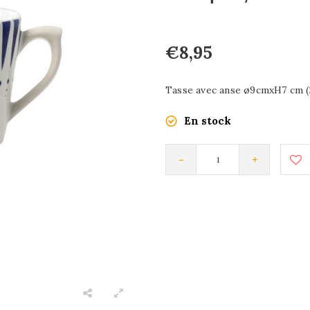
€8,95
Tasse avec anse ø9cmxH7 cm (28
En stock
-
+