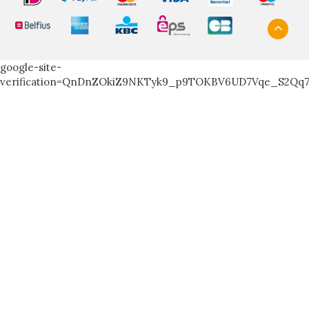
google-site-
verification=QnDnZOkiZ9NKTyk9_p9TOKBV6UD7Vqe_S2Qq