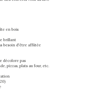
îte en bois
 brillant
s besoin d'être affûtée
e décolore pas
e, pizzas, plats au four, etc.
cation
20)
e