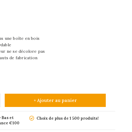
ns une boîte en bois
ydable
eur ne se décolore pas
auts de fabrication
+ Ajouter au panier
-Bas et
Choix de plus de 1 500 produits!
rance €100