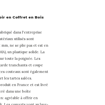
ir en Coffret en Bois
abriqué dans l'entreprise
tériaux utilisés sont
2 mm, ne se plie pas et est en
A), un plastique solide. La
sur toute la poignée. Les
 garde tranchants et coupe
, ces couteaux sont également
et les tartes salées.
oduit en France et est livré
ivré dans une boîte
: agréable à offrir en
k. Les couverts vont au lave-