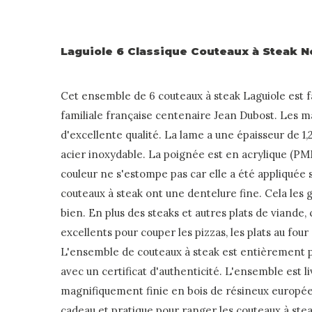
Laguiole 6 Classique Couteaux à Steak No
Cet ensemble de 6 couteaux à steak Laguiole est f
familiale française centenaire Jean Dubost. Les ma
d'excellente qualité. La lame a une épaisseur de 1,
acier inoxydable. La poignée est en acrylique (PMM
couleur ne s'estompe pas car elle a été appliquée 
couteaux à steak ont une dentelure fine. Cela les
bien. En plus des steaks et autres plats de viande
excellents pour couper les pizzas, les plats au four 
L'ensemble de couteaux à steak est entièrement pr
avec un certificat d'authenticité. L'ensemble est l
magnifiquement finie en bois de résineux européen
cadeau et pratique pour ranger les couteaux à stea