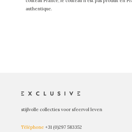
couteau France, le couteau n'est pas produit en F
authentique.
stijlvolle collecties voor sfeervol leven
Téléphone
+31 (0)297 583352