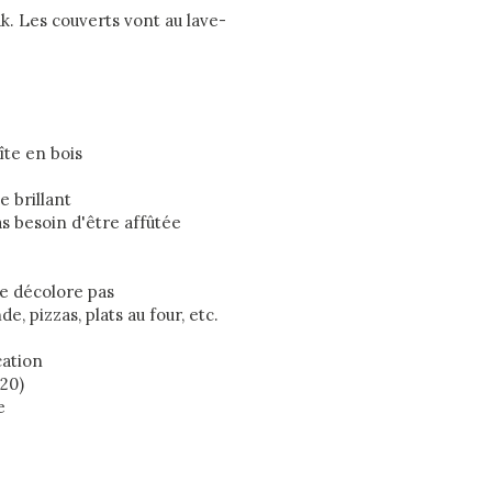
k. Les couverts vont au lave-
îte en bois
 brillant
s besoin d'être affûtée
e décolore pas
e, pizzas, plats au four, etc.
cation
20)
e