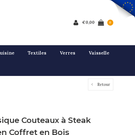
€0,00
0
uisine
Textiles
Verres
Vaisselle
Retour
sique Couteaux à Steak
n Coffret en Bois