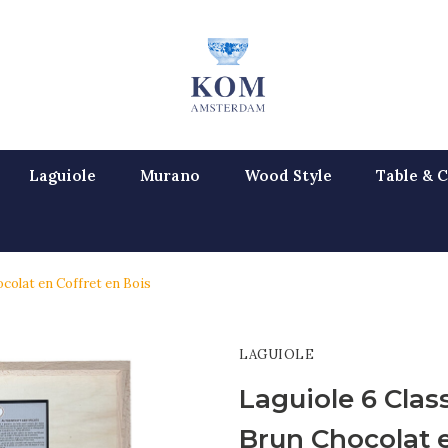
Laguiole
Murano
Wood Style
Table & C
colat en Coffret en Bois
LAGUIOLE
Laguiole 6 Clas
Brun Chocolat e