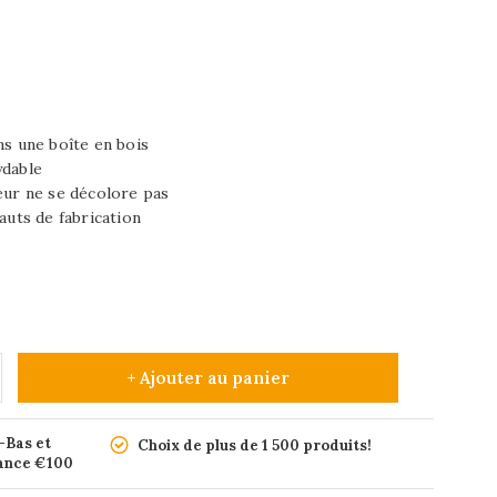
ns une boîte en bois
ydable
eur ne se décolore pas
auts de fabrication
+ Ajouter au panier
-Bas et
Choix de plus de 1 500 produits!
rance €100