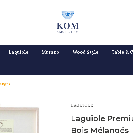
Laguiole
Murano
Wood Style
Table & C
langés
LAGUIOLE
Laguiole Premi
Bois Mélangés