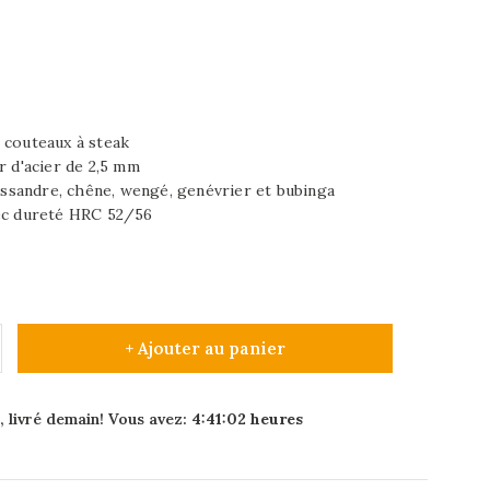
 couteaux à steak
r d'acier de 2,5 mm
lissandre, chêne, wengé, genévrier et bubinga
vec dureté HRC 52/56
+ Ajouter au panier
 livré demain! Vous avez:
4:41:01
heures