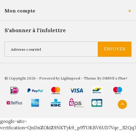
Mon compte
S'abonner à l'infolettre
ENVOYER
© Copyright 2026 - Powered by
Lightspeed
- Theme By
DMWS
x
Plus+
google-site-
verification=QnDnZOkiZ9NKTyk9_p9TOKBV6UD7Vqe_S2Qq