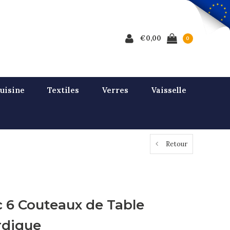
€0,00
0
uisine
Textiles
Verres
Vaisselle
Retour
c 6 Couteaux de Table
rdique