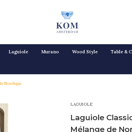
Laguiole
Murano
Wood Style
Table & C
 de Nordique
LAGUIOLE
Laguiole Classi
Mélange de No