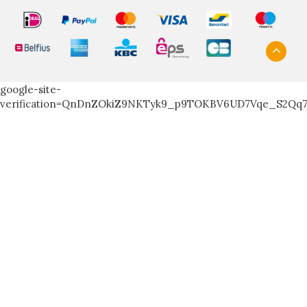
google-site-
verification=QnDnZOkiZ9NKTyk9_p9TOKBV6UD7Vqe_S2Qq