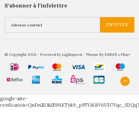
S'abonner à l'infolettre
ENVOYER
© Copyright 2026 - Powered by
Lightspeed
- Theme By
DMWS
x
Plus+
google-site-
verification=QnDnZOkiZ9NKTyk9_p9TOKBV6UD7Vqe_S2Qq