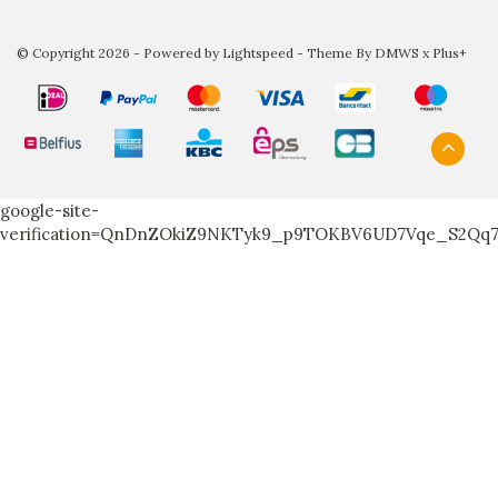
© Copyright 2026 - Powered by
Lightspeed
- Theme By
DMWS
x
Plus+
google-site-
verification=QnDnZOkiZ9NKTyk9_p9TOKBV6UD7Vqe_S2Qq