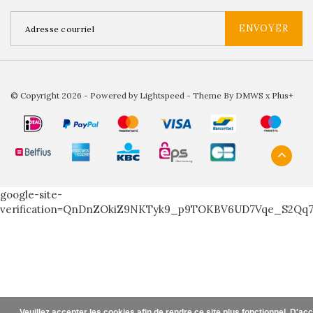
ENVOYER
© Copyright 2026 - Powered by
Lightspeed
- Theme By
DMWS
x
Plus+
google-site-
verification=QnDnZOkiZ9NKTyk9_p9TOKBV6UD7Vqe_S2Qq
Veuillez accepter les cookies afin de rendre ce site plus fonctionnel. D'ac