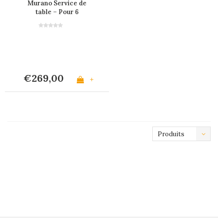
Murano Service de
table – Pour 6
personnes – Anthracite
€269,00
+
Produits
les plus
récents