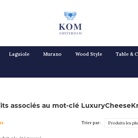
Laguiole
Murano
Wood Style
Table & C
its associés au mot-clé LuxuryCheeseK
ts
Trier par:
Produits les pl