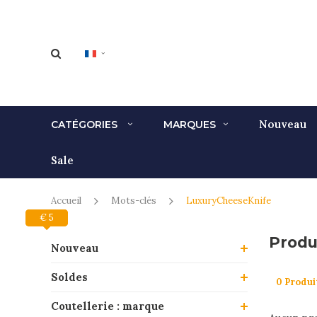
Nouveau
CATÉGORIES
MARQUES
Sale
Accueil
Mots-clés
LuxuryCheeseKnife
€ 0
€ 5
Produ
Nouveau
Soldes
0 Produi
Coutellerie : marque