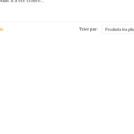
duit n'a été trouvé...
ts
Trier par:
Produits les pl