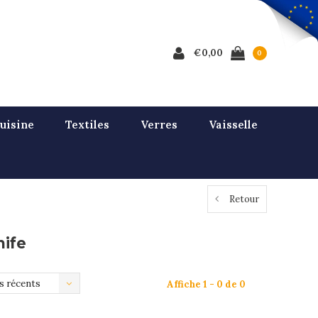
€0,00
0
uisine
Textiles
Verres
Vaisselle
Retour
nife
us récents
Affiche 1 - 0 de 0