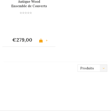
Antique Wood
Ensemble de Couverts
en Bois Ancien pour 6
Personnes - 24 Pièces
'Timber Mix' dans Boîte
Cadeau en Bois
€279,00
+
Produits
les plus
récents