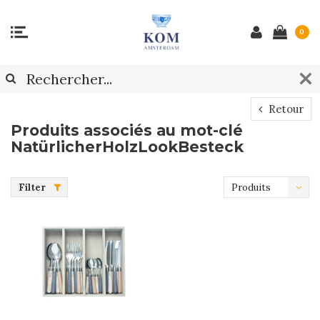
0
Retour
Produits associés au mot-clé
NatürlicherHolzLookBesteck
Filter
Produits
les plus
récents