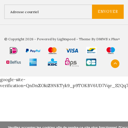
ENVOYER
© Copyright 2026 - Powered by
Lightspeed
- Theme By
DMWS
x
Plus+
google-site-
verification=QnDnZOkiZ9NKTyk9_p9TOKBV6UD7Vqe_S2Qq
Veuillez accepter les cookies afin de rendre ce site plus fonctionnel. D'ac