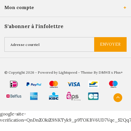
Mon compte
S'abonner à l'infolettre
ENVOYER
© Copyright 2026 - Powered by
Lightspeed
- Theme By
DMWS
x
Plus+
google-site-
verification=QnDnZOkiZ9NKTyk9_p9TOKBV6UD7Vqe_S2Qq