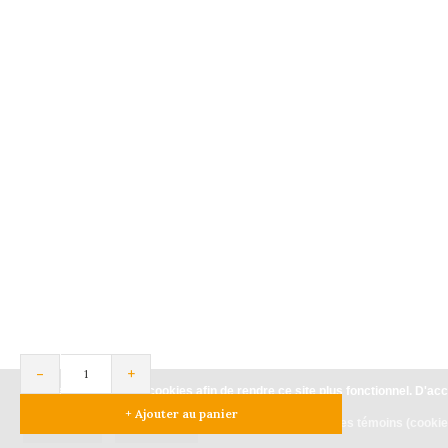
-
+
Veuillez accepter les cookies afin de rendre ce site plus fonctionnel. D'ac
+ Ajouter au panier
Oui
Non
En savoir plus sur les témoins (cookie