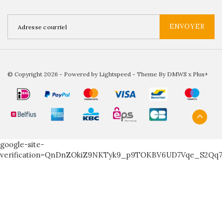
ENVOYER
© Copyright 2026 - Powered by
Lightspeed
- Theme By
DMWS
x
Plus+
google-site-
verification=QnDnZOkiZ9NKTyk9_p9TOKBV6UD7Vqe_S2Qq