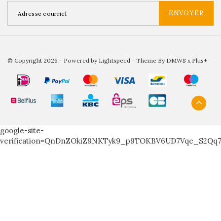
ENVOYER
© Copyright 2026 - Powered by
Lightspeed
- Theme By
DMWS
x
Plus+
google-site-
verification=QnDnZOkiZ9NKTyk9_p9TOKBV6UD7Vqe_S2Qq