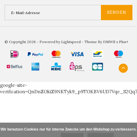
SENDEN
© Copyright 2026 - Powered by
Lightspeed
- Theme By
DMWS
x
Plus+
google-site-
verification=QnDnZOkiZ9NKTyk9_p9TOKBV6UD7Vqe_S2Qq
Wir benutzen Cookies nur für interne Zwecke um den Webshop zu verbessern. I