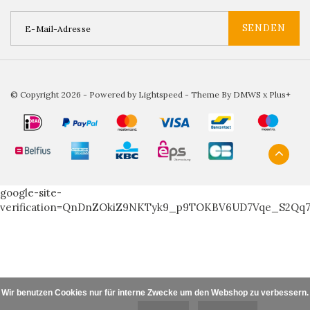
SENDEN
© Copyright 2026 - Powered by
Lightspeed
- Theme By
DMWS
x
Plus+
google-site-
verification=QnDnZOkiZ9NKTyk9_p9TOKBV6UD7Vqe_S2Qq
Wir benutzen Cookies nur für interne Zwecke um den Webshop zu verbessern. I