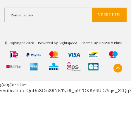
VERSTUUR
© Copyright 2026 - Powered by
Lightspeed
- Theme By
DMWS
x
Plus+
google-site-
verification=QnDnZOkiZ9NKTyk9_p9TOKBV6UD7Vqe_S2Qq