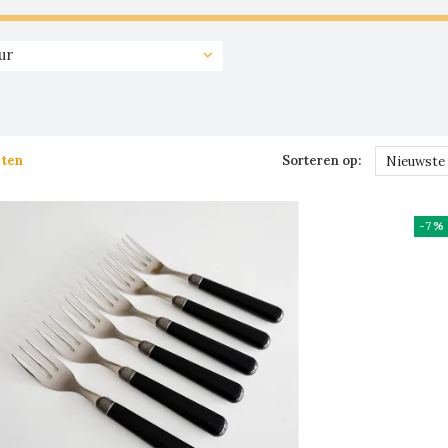
ur
cten
Sorteren op:
Nieuwste
-7%