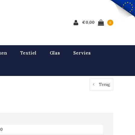
€0,00
0
ken
Textiel
Glas
Servies
Terug