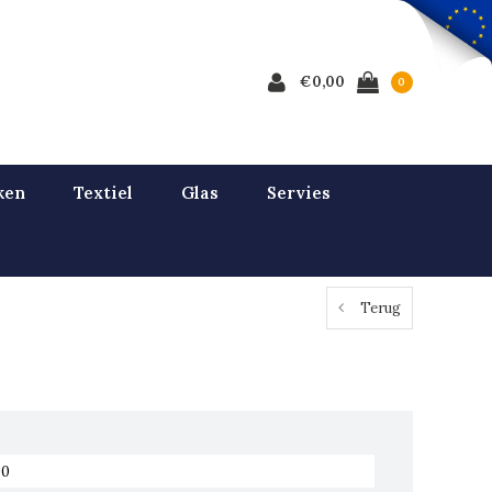
€0,00
0
ken
Textiel
Glas
Servies
Terug