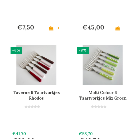
€7,50
€45,00
+
+
-6%
-8%
Taverne 6 Taartvorkjes
Multi Colour 6
Rhodos
Taartvorkjes Mix Groen
€41,70
€53,70