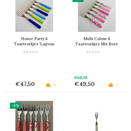
House Party 6
Multi Colour 6
Taartvorkjes 'Lagoon
Taartvorkjes Mix Roze
Mix'
€53,70
€47,50
€49,50
+
+
-8%