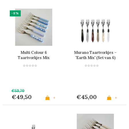
-8%
Multi Colour 6
Murano Taartvorkjes –
Taartvorkjes Mix
'Earth Mix' (Set van 6)
Lichtblauw
€53,70
€49,50
€45,00
+
+