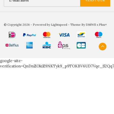
VERSTUUR
© Copyright 2026 - Powered by
Lightspeed
- Theme By
DMWS
x
Plus+
google-site-
verification=QnDnZOkiZ9NKTyk9_p9TOKBV6UD7Vqe_S2Qq