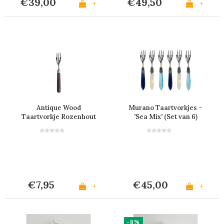
€39,00
€49,50
+
+
Antique Wood
Murano Taartvorkjes –
Taartvorkje Rozenhout
'Sea Mix' (Set van 6)
€7,95
€45,00
+
+
-8%