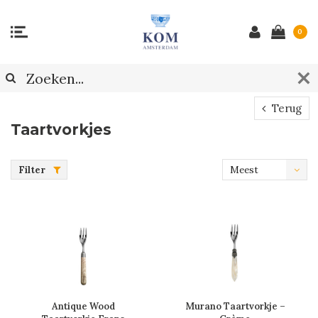
0
Terug
Taartvorkjes
Filter
Meest
bekeken
Antique Wood
Murano Taartvorkje –