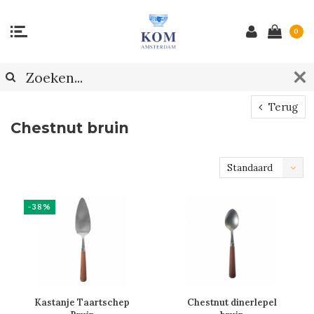
0
Terug
Chestnut bruin
Standaard
-38%
Kastanje Taartschep
Chestnut dinerlepel