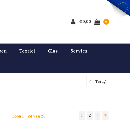
€0,00
0
ken
Textiel
Glas
Servies
Terug
1
2
Toon 1 - 24 van 26