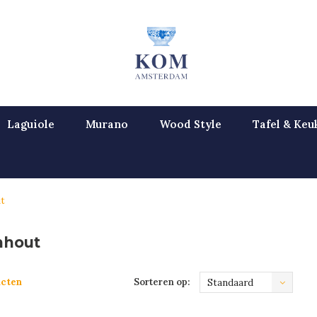
Laguiole
Murano
Wood Style
Tafel & Keu
t
nhout
ucten
Sorteren op:
Standaard