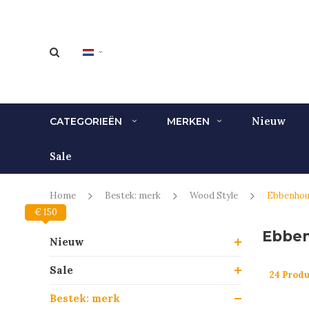
Nieuw
CATEGORIEËN
MERKEN
Sale
Home
Bestek: merk
Wood Style
Ebbenhou
€ 150
€ 0
Ebbe
Nieuw
Sale
24 Prod
Bestek: merk