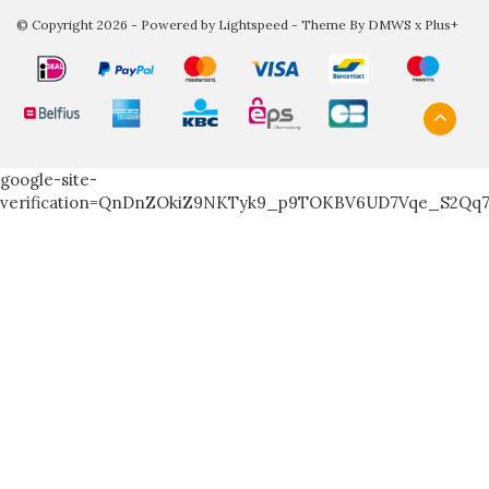
© Copyright 2026 - Powered by
Lightspeed
- Theme By
DMWS
x
Plus+
google-site-
verification=QnDnZOkiZ9NKTyk9_p9TOKBV6UD7Vqe_S2Qq