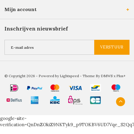
Mijn account
Inschrijven nieuwsbrief
VERSTUUR
© Copyright 2026 - Powered by
Lightspeed
- Theme By
DMWS
x
Plus+
google-site-
verification=QnDnZOkiZ9NKTyk9_p9TOKBV6UD7Vqe_S2Qq