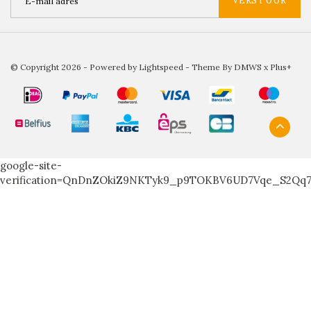
VERSTUUR
© Copyright 2026 - Powered by
Lightspeed
- Theme By
DMWS
x
Plus+
google-site-
verification=QnDnZOkiZ9NKTyk9_p9TOKBV6UD7Vqe_S2Qq