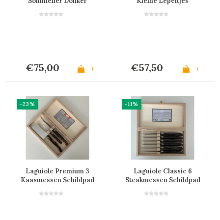
Sommelier Donker
Kleine Lepeltjes
Marmer in Kistje
Marmer Mix
€75,00
€57,50
+
+
-23%
-11%
Laguiole Premium 3
Laguiole Classic 6
Kaasmessen Schildpad
Steakmessen Schildpad
Look
Look in Kistje