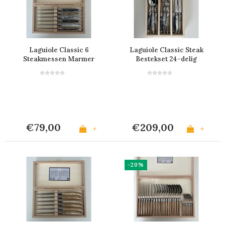
Laguiole Classic 6
Laguiole Classic Steak
Steakmessen Marmer
Bestekset 24-delig
Mix in Kistje
Marmer Mix
€79,00
€209,00
+
+
-20%