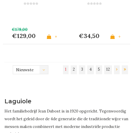
keukenmessen olijfhout
€179,00
€129,00
€34,50
+
+
1
2
3
4
5
12
Nieuwste
producten
Laguiole
Het familiebedrijf Jean Dubost is in 1920 opgericht. Tegenwoordig
wordt het geleid door de 4de generatie die de traditionele wijze van
messen maken combineert met moderne industriële productie