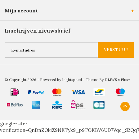
Mijn account
Inschrijven nieuwsbrief
VERSTUUR
© Copyright 2026 - Powered by
Lightspeed
- Theme By
DMWS
x
Plus+
google-site-
verification=QnDnZOkiZ9NKTyk9_p9TOKBV6UD7Vqe_S2Qq