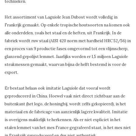
technieken.
Het assortiment van Laguiole Jean Dubost wordt volledig in
Frankrijk gemaakt. Op enkele tropische houtsoorten na komen ook
alle onderdelen, zoals het staal en de heften, uit Frankrijk. In de
fabriek wordt ruw staal (AISI 420 norm met hardheid HRC 52/56) in
een proces van 9 productie fases omgevormd tot een vlijmscherp,
glanzend gepolijst lemmet. Jaarlijks worden er 1,5 miljoen Laguiole
steakmessen gemaakt, waarvan bijna de helft bestemd is voor de
export.
Er bestaat helaas ook imitatie Laguiole dat vooral wordt
geproduceerd in China. Hoewel vaak niet direct zichtbaar aan de
buitenkant (het logo, de honingbij, wordt zelfs gekopieerd), is het
materiaal en de fabricage van aanzienlijk lagere kwaliteit. Imitatie
is overigens makkelijk te herkennen. Als er niet expliciet in het
stalen lemmet van het mes France gegrafeerd staat, is het mes niet
in Frankrijk geproduceerd en dus niet authentiek.