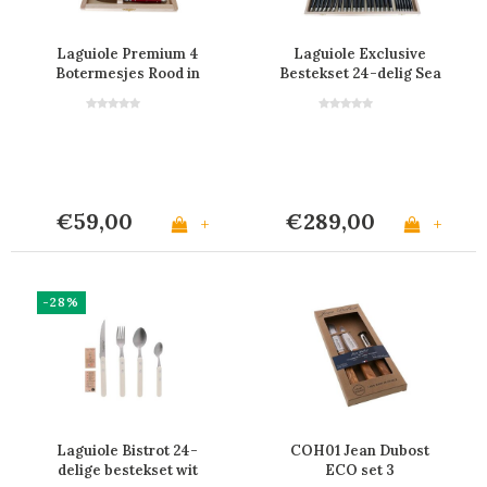
Laguiole Premium 4
Laguiole Exclusive
Botermesjes Rood in
Bestekset 24-delig Sea
Kistje
Smoke
€59,00
€289,00
+
+
-28%
Laguiole Bistrot 24-
COH01 Jean Dubost
delige bestekset wit
ECO set 3