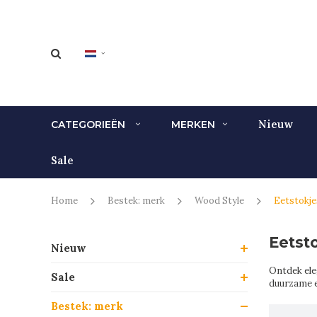
Nieuw
CATEGORIEËN
MERKEN
Sale
Home
Bestek: merk
Wood Style
Eetstokje
Eetst
Nieuw
Ontdek eleg
Sale
duurzame e
Bestek: merk