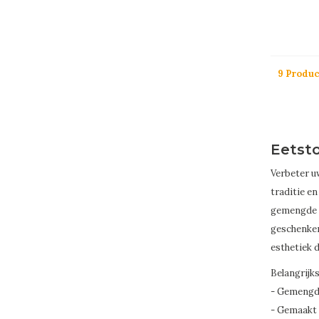
9 Produ
Eetst
Verbeter u
traditie e
gemengde s
geschenken.
esthetiek d
Belangrijk
- Gemengde
- Gemaakt 