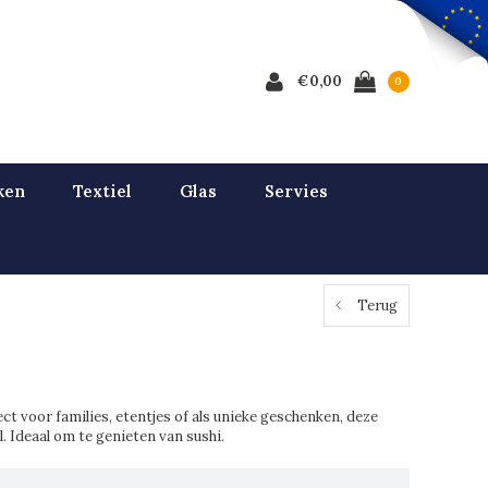
€0,00
0
ken
Textiel
Glas
Servies
Terug
ct voor families, etentjes of als unieke geschenken, deze
 Ideaal om te genieten van sushi.