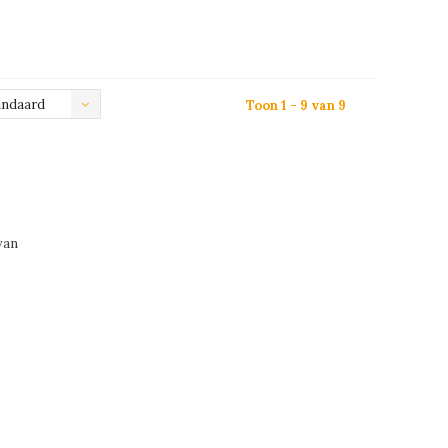
andaard
Toon 1 - 9 van 9
van