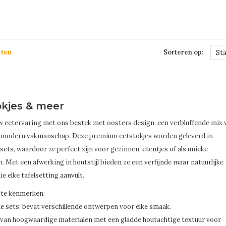
cten
Sorteren op:
St
okjes & meer
w eetervaring met ons bestek met oosters design, een verbluffende mix 
n modern vakmanschap. Deze premium eetstokjes worden geleverd in
ets, waardoor ze perfect zijn voor gezinnen, etentjes of als unieke
 Met een afwerking in houtstijl bieden ze een verfijnde maar natuurlijke
ie elke tafelsetting aanvult.
ste kenmerken:
 sets: bevat verschillende ontwerpen voor elke smaak.
van hoogwaardige materialen met een gladde houtachtige textuur voor