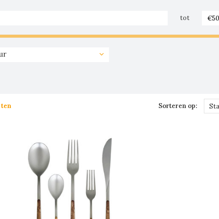
tot
ur
cten
Sorteren op:
St