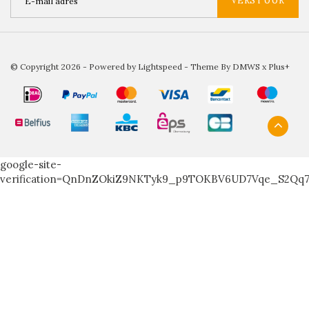
VERSTUUR
© Copyright 2026 - Powered by
Lightspeed
- Theme By
DMWS
x
Plus+
google-site-
verification=QnDnZOkiZ9NKTyk9_p9TOKBV6UD7Vqe_S2Qq