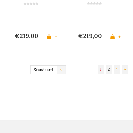
'Marrakesh Mix'
'Pacific Mix'
€219,00
€219,00
+
+
1
2
Standaard