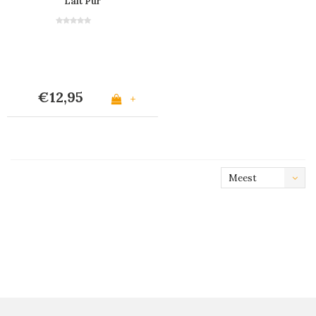
Lait Pur
€12,95
+
Meest
bekeken