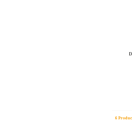
D
6 Produ