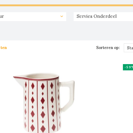
ur
Servies Onderdeel
cten
Sorteren op:
St
-59