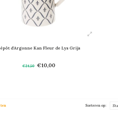
épôt d'Argonne Kan Fleur de Lys Grijs
€10,00
€24,50
cten
Sorteren op:
St