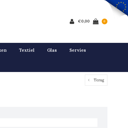
€0,00
0
ken
Textiel
Glas
Servies
Terug