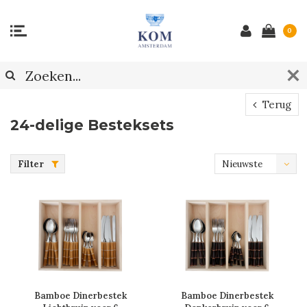
0
Terug
24-delige Besteksets
Filter
Nieuwste
producten
Bamboe Dinerbestek
Bamboe Dinerbestek