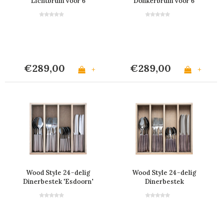
Lichtbruin voor 6
Donkerbruin voor 6
Personen in Kist
personen in Kist
€289,00
€289,00
+
+
Wood Style 24-delig
Wood Style 24-delig
Dinerbestek 'Esdoorn'
Dinerbestek
“Palissander” in Kist