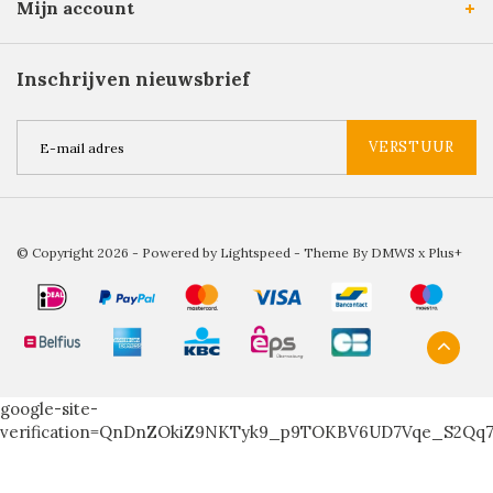
Mijn account
Inschrijven nieuwsbrief
VERSTUUR
© Copyright 2026 - Powered by
Lightspeed
- Theme By
DMWS
x
Plus+
google-site-
verification=QnDnZOkiZ9NKTyk9_p9TOKBV6UD7Vqe_S2Qq