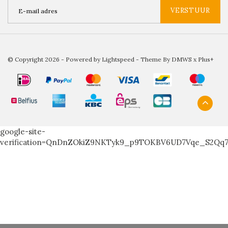
VERSTUUR
© Copyright 2026 - Powered by
Lightspeed
- Theme By
DMWS
x
Plus+
google-site-
verification=QnDnZOkiZ9NKTyk9_p9TOKBV6UD7Vqe_S2Qq