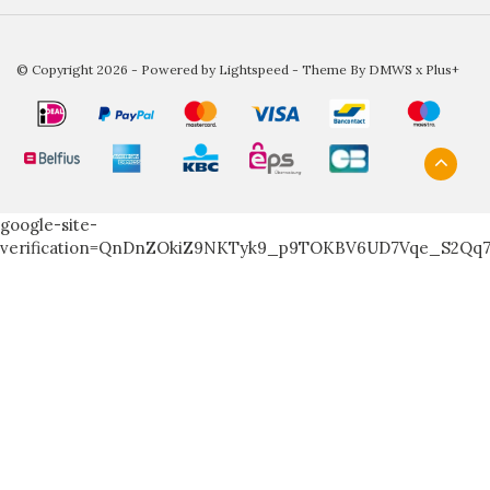
© Copyright 2026 - Powered by
Lightspeed
- Theme By
DMWS
x
Plus+
google-site-
verification=QnDnZOkiZ9NKTyk9_p9TOKBV6UD7Vqe_S2Qq