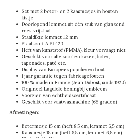
Set met 2 boter- en 2 kaasmesjes in houten
kistje
Doorlopend lemmet uit één stuk van glanzend
roestvrijstaal
Staaldikte lemmet 1,2 mm
Staalsoort AISI 420
Heft van kunststof (PMMA), kleur vervaagt niet
Geschikt voor alle soorten kazen, boter,
tapenades, paté etc.
Display van Europees populieren hout
1 jaar garantie tegen fabricagefouten
100 % made in France (Jean Dubost, sinds 1920)
Origineel Laguiole honingbij embleem
Voorzien van echtheidscertificaat
Geschikt voor vaatwasmachine (65 graden)
Afmetingen:
Botermesje 15 cm (heft 8,5 cm, lemmet 6,5 cm)
Kaasmesje 15 cm (heft 8,5 cm, lemmet 6,5 cm)