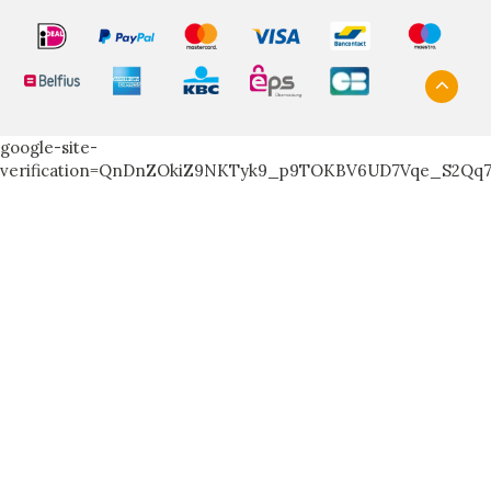
google-site-
verification=QnDnZOkiZ9NKTyk9_p9TOKBV6UD7Vqe_S2Qq